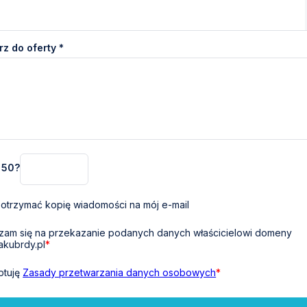
z do oferty *
+ 50?
otrzymać kopię wiadomości na mój e-mail
am się na przekazanie podanych danych właścicielowi domeny
akubrdy.pl
*
ptuję
Zasady przetwarzania danych osobowych
*