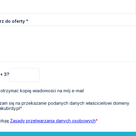
z do oferty *
 + 3?
otrzymać kopię wiadomości na mój e-mail
am się na przekazanie podanych danych właścicielowi domeny
akubrdy.pl
*
ptuję
Zasady przetwarzania danych osobowych
*