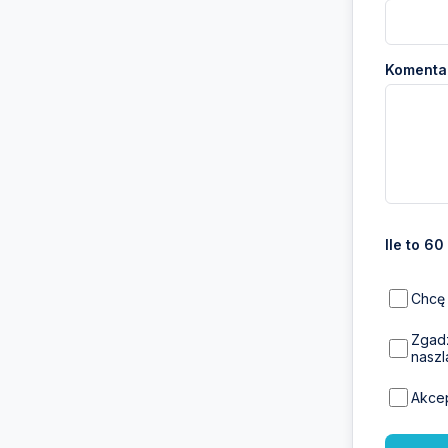
Komentar
Ile to 60
Chcę 
Zgadz
naszl
Akce