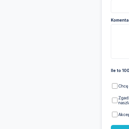
Komentar
Ile to 10
Chcę 
Zgadz
naszl
Akce