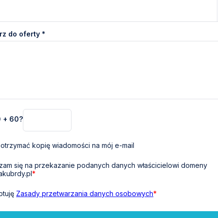
z do oferty *
0 + 60?
otrzymać kopię wiadomości na mój e-mail
am się na przekazanie podanych danych właścicielowi domeny
akubrdy.pl
*
ptuję
Zasady przetwarzania danych osobowych
*