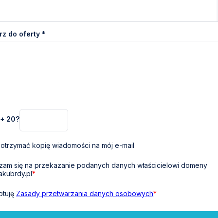
z do oferty *
 + 20?
otrzymać kopię wiadomości na mój e-mail
am się na przekazanie podanych danych właścicielowi domeny
akubrdy.pl
*
ptuję
Zasady przetwarzania danych osobowych
*