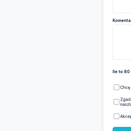
Komentar
Ile to 80
Chcę 
Zgadz
naszl
Akce