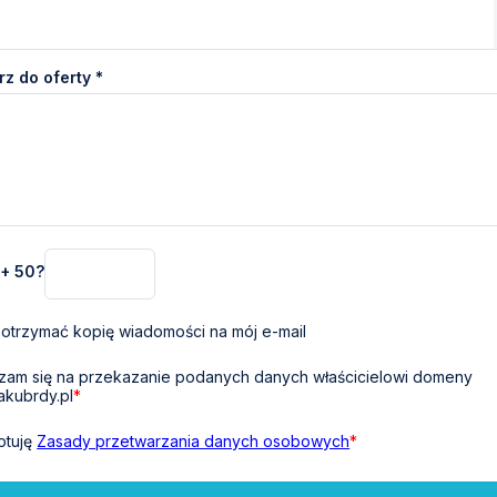
z do oferty *
 + 50?
otrzymać kopię wiadomości na mój e-mail
am się na przekazanie podanych danych właścicielowi domeny
akubrdy.pl
*
ptuję
Zasady przetwarzania danych osobowych
*