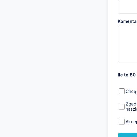
Komentar
Ile to 80
Chcę 
Zgadz
naszl
Akce