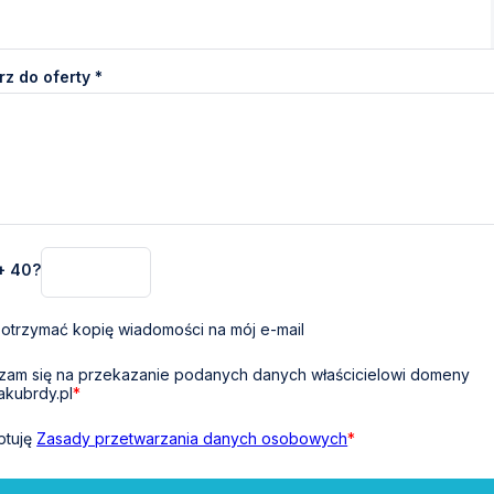
z do oferty *
 + 40?
otrzymać kopię wiadomości na mój e-mail
am się na przekazanie podanych danych właścicielowi domeny
akubrdy.pl
*
ptuję
Zasady przetwarzania danych osobowych
*