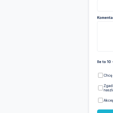
Komentar
Ile to 10
Chcę 
Zgadz
naszl
Akce