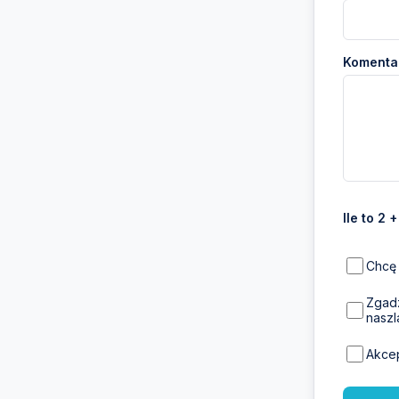
Komentar
Ile to 2 
Chcę 
Zgadz
naszl
Akce