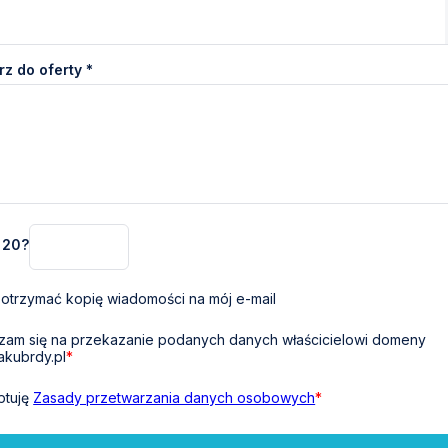
z do oferty *
+ 20?
otrzymać kopię wiadomości na mój e-mail
am się na przekazanie podanych danych właścicielowi domeny
akubrdy.pl
*
ptuję
Zasady przetwarzania danych osobowych
*