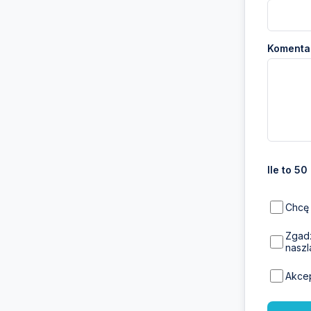
Komentar
Ile to 50
Chcę 
Zgadz
naszl
Akce