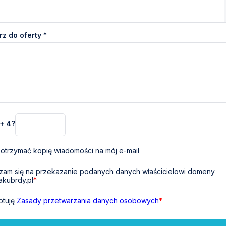
z do oferty *
 + 4?
otrzymać kopię wiadomości na mój e-mail
am się na przekazanie podanych danych właścicielowi domeny
akubrdy.pl
*
ptuję
Zasady przetwarzania danych osobowych
*